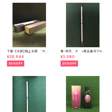
下敷：【毛氈】極上毛氈 ”大聖
筆：皐月 大 <商品番号1748
武” 2500×900mm (2尺×8尺
>
¥28,644
¥3,080
判) 紺３ミリ <商品番号136
8>
30%OFF
20%OFF