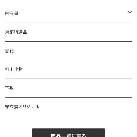
あかしや
高誠堂
半紙
かな用
漢字用
固形墨
松林堂
あかしや
半切
半紙
かな用
漢字用
京都特選品
一休園
松林堂
全紙
半切
かな用
書籍
仿古堂
一休園
3x6
全紙
机上小物
長栄堂
仿古堂
2×6
3x6
下敷
菊壽堂
長栄堂
1.75×7.5
2×6
守玄齋オリジナル
唐筆
菊壽堂
1.75×7.5
商品一覧に戻る