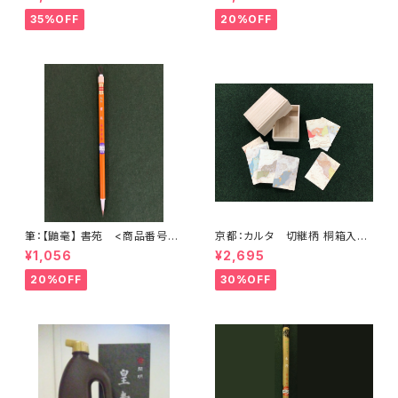
35%OFF
20%OFF
筆：【鼬毫】 書苑 <商品番号20
京都：カルタ 切継柄 桐箱入
76>
色込110枚入 <商品番号1797
¥1,056
¥2,695
>
20%OFF
30%OFF