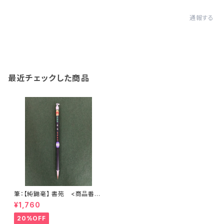
通報する
最近チェックした商品
筆：【純鼬毫】 書苑 <商品番号
2075>
¥1,760
20%OFF