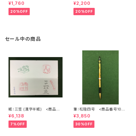
>
2>
¥1,760
¥2,200
20%OFF
20%OFF
セール中の商品
紙：三笠 (漢字半紙) <商品番
筆：松陰四号 <商品番号1072
号1202>
>
¥6,138
¥3,850
7%OFF
30%OFF