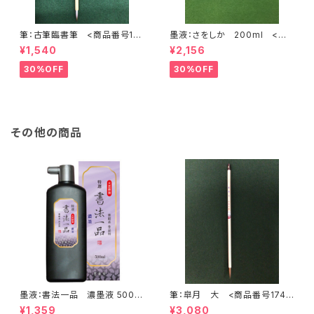
筆：古筆臨書筆 <商品番号17
墨液：さをしか 200ml <商
47>
品番号1625>
¥1,540
¥2,156
30%OFF
30%OFF
その他の商品
墨液：書法一品 濃墨液 500?
筆：皐月 大 <商品番号1748
墨運堂 <商品番号1182>
>
¥1,359
¥3,080