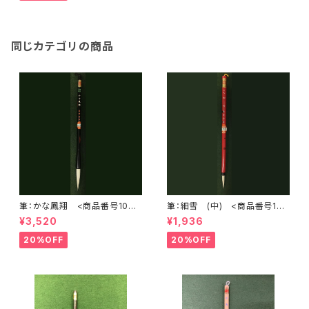
同じカテゴリの商品
筆：かな鳳翔 <商品番号1075
筆：細雪 (中) <商品番号107
>
6>
¥3,520
¥1,936
20%OFF
20%OFF