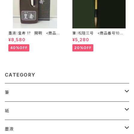
墨液：皇寿 1? 開明 <商品番
筆：松陰三号 <商品番号1071
号1180>
>
¥8,580
¥5,280
40%OFF
20%OFF
CATEGORY
筆
漢字用
紙
高誠堂
かな用
漢字用
墨液