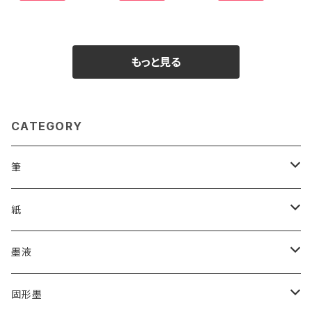
もっと見る
CATEGORY
筆
漢字用
紙
高誠堂
かな用
漢字用
墨液
あかしや
高誠堂
半紙
かな用
漢字用
固形墨