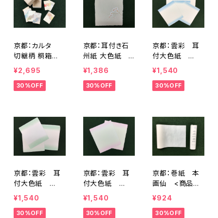
京都：カルタ
京都：耳付き石
京都：雲彩 耳
切継柄 桐箱
州紙 大色紙
付大色紙
入 色込110枚
梅 <商品番号1
「青」 1冊5枚入
¥2,695
¥1,386
¥1,540
入 <商品番号1
833>
り <商品番号1
30%OFF
30%OFF
30%OFF
797>
835>
京都：雲彩 耳
京都：雲彩 耳
京都：巻紙 本
付大色紙
付大色紙
画仙 <商品番
「緑」 1冊5枚入
「桜」 1冊5枚入
号1841>
¥1,540
¥1,540
¥924
り <商品番号1
り <商品番号1
30%OFF
30%OFF
30%OFF
837>
838>