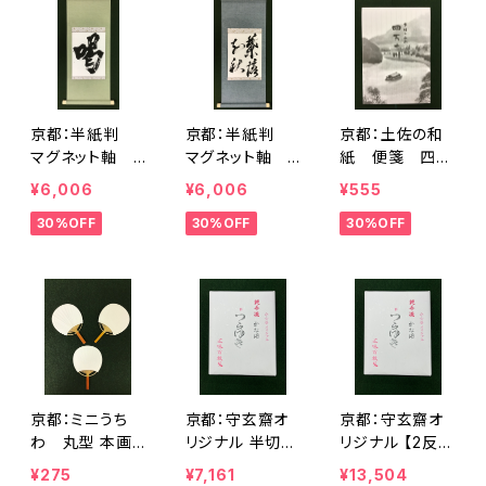
京都：半紙判
京都：半紙判
京都：土佐の和
マグネット軸
マグネット軸
紙 便箋 四万
緑色 <商品番
紺色 <商品番
十 <商品番号1
¥6,006
¥6,006
¥555
号1276>
号1277>
299>
30%OFF
30%OFF
30%OFF
京都：ミニうち
京都：守玄齋オ
京都：守玄齋オ
わ 丸型 本画
リジナル 半切
リジナル 【2反セ
仙張 竹柄(白)
＜新 つらゆき
ット】 半切 ＜
¥275
¥7,161
¥13,504