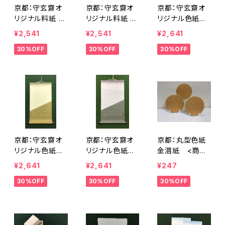
京都：守玄齋オ
京都：守玄齋オ
京都：守玄齋オ
リジナル料紙 半
リジナル料紙 半
リジナル色紙掛
懐紙サイズ ら
懐紙サイズ ら
け 「平安」 茶
¥2,541
¥2,541
¥2,641
もん染 梅茶 1冊
もん染 ベージュ
色 <商品番号1
30%OFF
30%OFF
30%OFF
10枚入 <商品
1冊10枚入 <商
791>
番号1789>
品番号1790>
京都：守玄齋オ
京都：守玄齋オ
京都：丸型色紙
リジナル色紙掛
リジナル色紙掛
金潜紙 <商品
け 「平安」 緑
け 「平安」 青
番号1796>
¥2,641
¥2,641
¥247
色 <商品番号1
グレー色 <商
30%OFF
30%OFF
30%OFF
792>
品番号1793>