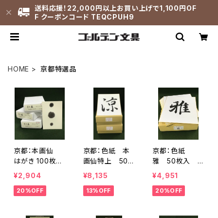
送料応援！22,000円以上お買い上げで1,100円OF
F クーポンコード TEQCPUH9
HOME
京都特選品
京都：本画仙
京都：色紙 本
京都：色紙
はがき 100枚
画仙特上 50
雅 50枚入 <
入 <商品番号1
枚入 <商品番
商品番号1263>
¥2,904
¥8,135
¥4,951
261>
号1262>
20%OFF
13%OFF
20%OFF