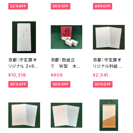
<商品番号13
＞ <商品番号1
新 つらゆき＞
22%OFF
30%OFF
34%OFF
06>
732>
<商品番号1733
>
京都：守玄齋オ
京都：色紙立
京都：守玄齋オ
リジナル 2×6
て W型 木製
リジナル料紙 半
＜新 つらゆき
品 <商品番号1
懐紙サイズ ら
¥10,318
¥409
¥2,541
＞ <商品番号1
758>
もん染 水グレー
30%OFF
30%OFF
30%OFF
734>
1冊10枚入 <商
品番号1788>