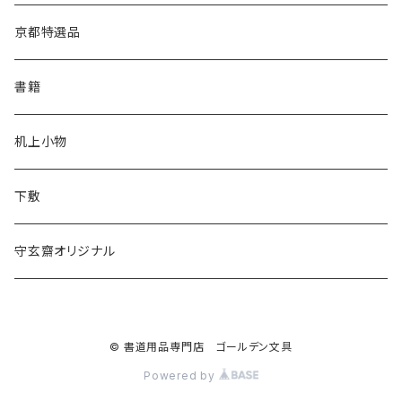
松林堂
あかしや
半切
半紙
かな用
漢字用
京都特選品
一休園
松林堂
全紙
半切
かな用
書籍
仿古堂
一休園
3x6
全紙
机上小物
長栄堂
仿古堂
2×6
3x6
下敷
菊壽堂
長栄堂
1.75×7.5
2×6
守玄齋オリジナル
唐筆
菊壽堂
1.75×7.5
© 書道用品専門店 ゴールデン文具
Powered by