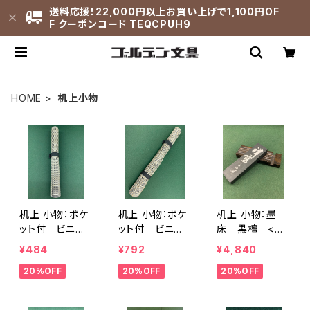
送料応援！22,000円以上お買い上げで1,100円OF
F クーポンコード TEQCPUH9
HOME
机上小物
机上 小物：ポケ
机上 小物：ポケ
机上 小物：墨
ット付 ビニー
ット付 ビニー
床 黒檀 <商
ル筆巻(中) <
ル筆巻(大) <
品番号1390>
¥484
¥792
¥4,840
商品番号1387>
商品番号1388>
20%OFF
20%OFF
20%OFF