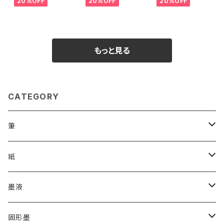
20%OFF
20%OFF
20%OFF
518>
>
もっと見る
CATEGORY
筆
漢字用
紙
高誠堂
かな用
漢字用
墨液
あかしや
高誠堂
半紙
かな用
漢字用
固形墨