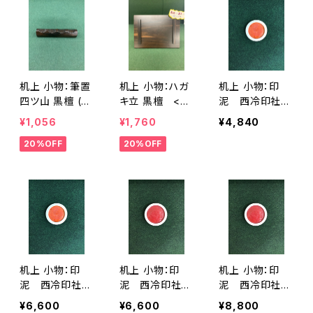
机上 小物：筆置
机上 小物：ハガ
机上 小物：印
四ツ山 黒檀 (8.
キ立 黒檀 <商
泥 西冷印社製
5㎝) <商品番
品番号1393>
「光明」 １両装
¥1,056
¥1,760
¥4,840
号1392>
(30g) <商品
20%OFF
20%OFF
番号1394>
机上 小物：印
机上 小物：印
机上 小物：印
泥 西冷印社製
泥 西冷印社製
泥 西冷印社製
「光明」 2両装
「美麗」 1両装 (3
「美麗」 2両装
¥6,600
¥6,600
¥8,800