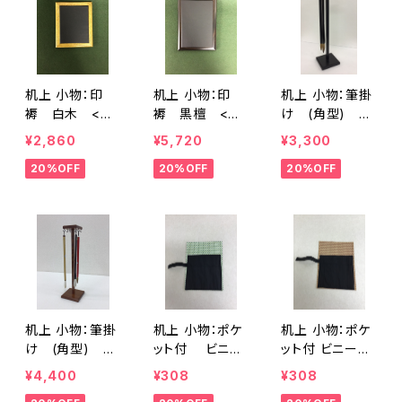
机上 小物：印
机上 小物：印
机上 小物：筆掛
褥 白木 <商
褥 黒檀 <商
け (角型) ナ
品番号1411>
品番号1412>
ラ 8本掛 <商
¥2,860
¥5,720
¥3,300
品番号1497>
20%OFF
20%OFF
20%OFF
机上 小物：筆掛
机上 小物：ポケ
机上 小物：ポケ
け (角型) 紫
ット付 ビニー
ット付 ビニール
檀 8本掛 <商
ル筆巻(小)
筆巻(小) 茶
¥4,400
¥308
¥308
品番号1498>
緑 <商品番号1
<商品番号1519