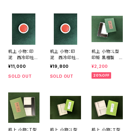
(60g) <商品
0g) <商品番
(60g) <商品
番号1395>
号1396>
番号1397>
机上 小物：印
机上 小物：印
机上 小物：L型
泥 西冷印社製
泥 西冷印社製
印矩 黒檀製 <
「箭鏃」 1両装 (3
「箭鏃」 2両装
商品番号1400>
¥11,000
¥19,800
¥2,200
0g) <商品番
(60g) <商品
20%OFF
号1398>
番号1399>
SOLD OUT
SOLD OUT
机上 小物：T型
机上 小物：L型
机上 小物：Ｔ型