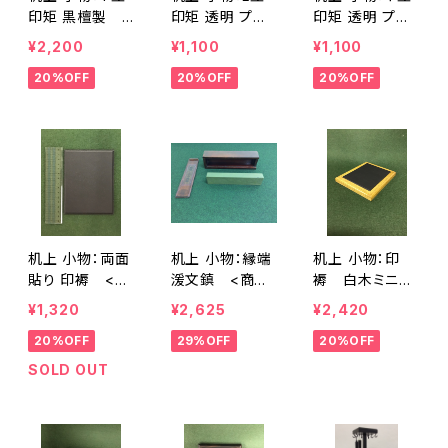
印矩 黒檀製 <
印矩 透明 プラ
印矩 透明 プラ
商品番号1401>
スチック製 <
スチック製 <
¥2,200
¥1,100
¥1,100
商品番号1402>
商品番号1403>
20%OFF
20%OFF
20%OFF
机上 小物：両面
机上 小物：縁端
机上 小物：印
貼り 印褥 <商
湲文鎮 <商品
褥 白木ミニ
品番号1404>
番号1405>
<商品番号1410
¥1,320
¥2,625
¥2,420
>
20%OFF
29%OFF
20%OFF
SOLD OUT