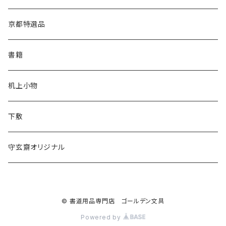
松林堂
あかしや
半切
半紙
かな用
漢字用
京都特選品
一休園
松林堂
全紙
半切
かな用
書籍
仿古堂
一休園
3x6
全紙
机上小物
長栄堂
仿古堂
2×6
3x6
下敷
菊壽堂
長栄堂
1.75×7.5
2×6
守玄齋オリジナル
唐筆
菊壽堂
1.75×7.5
© 書道用品専門店 ゴールデン文具
Powered by