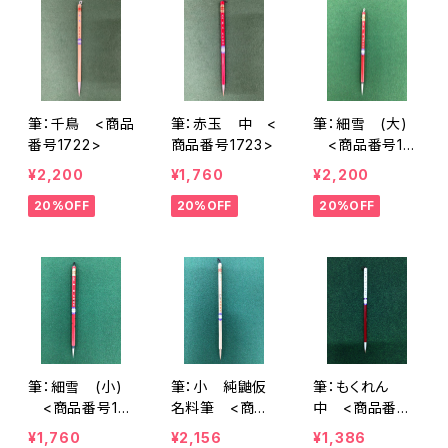
筆：千鳥 <商品
筆：赤玉 中 <
筆：細雪 (大)
番号1722>
商品番号1723>
<商品番号18
22>
¥2,200
¥1,760
¥2,200
20%OFF
20%OFF
20%OFF
筆：細雪 (小)
筆：小 純鼬仮
筆：もくれん
<商品番号18
名料筆 <商品
中 <商品番号1
23>
番号1854>
897>
¥1,760
¥2,156
¥1,386