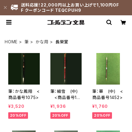
送料応援！22,000円以上お買い上げで1,100円OF
F クーポンコード TEQCPUH9
HOME
筆
かな用
長栄堂
筆：かな鳳翔 <
筆：細雪 (中)
筆：華 (中) <
商品番号1075>
<商品番号10
商品番号1452>
76>
¥3,520
¥1,936
¥1,760
20%OFF
20%OFF
20%OFF