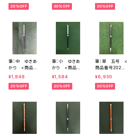
20%OFF
30%OFF
30%OFF
筆：中 ゆきあ
筆：小 ゆきあ
筆：翠 五号 <
かり <商品番
かり <商品番
商品番号2024
号1910>
号1988>
>
¥1,848
¥1,584
¥6,930
20%OFF
20%OFF
30%OFF