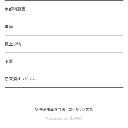
松林堂
あかしや
半切
半紙
かな用
漢字用
京都特選品
一休園
松林堂
全紙
半切
かな用
書籍
仿古堂
一休園
3x6
全紙
机上小物
長栄堂
仿古堂
2×6
3x6
下敷
菊壽堂
長栄堂
1.75×7.5
2×6
守玄齋オリジナル
唐筆
菊壽堂
1.75×7.5
© 書道用品専門店 ゴールデン文具
Powered by