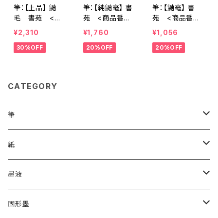
筆：【上品】 鼬
筆：【純鼬毫】 書
筆：【鼬毫】 書
毛 書苑 <商
苑 <商品番号
苑 <商品番号
品番号2074>
2075>
2076>
¥2,310
¥1,760
¥1,056
30%OFF
20%OFF
20%OFF
CATEGORY
筆
漢字用
紙
高誠堂
かな用
漢字用
墨液
あかしや
高誠堂
半紙
かな用
漢字用
固形墨