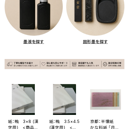
墨液を探す
固形墨を探す
紙：暁 3×8 (漢
紙：暁 3.5×4.5
京都：半懐紙
字用) <商品番
(漢字用) <商
かな料紙 「月