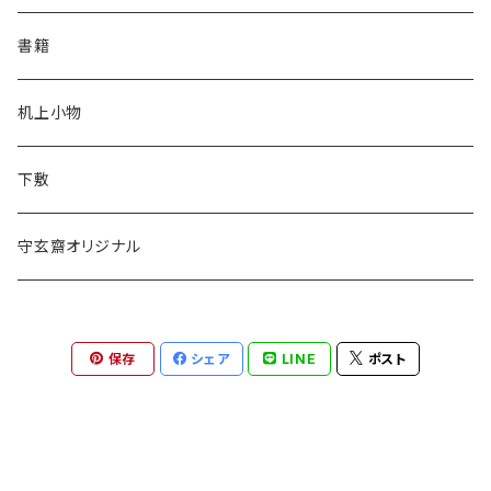
一休園
松林堂
全紙
半切
かな用
書籍
仿古堂
一休園
3x6
全紙
机上小物
長栄堂
仿古堂
2×6
3x6
下敷
菊壽堂
長栄堂
1.75×7.5
2×6
守玄齋オリジナル
唐筆
菊壽堂
1.75×7.5
保存
シェア
LINE
ポスト