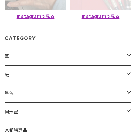
Instagramで見る
Instagramで見る
CATEGORY
筆
漢字用
紙
高誠堂
かな用
漢字用
墨液
あかしや
高誠堂
半紙
かな用
漢字用
固形墨
松林堂
あかしや
半切
半紙
かな用
漢字用
京都特選品