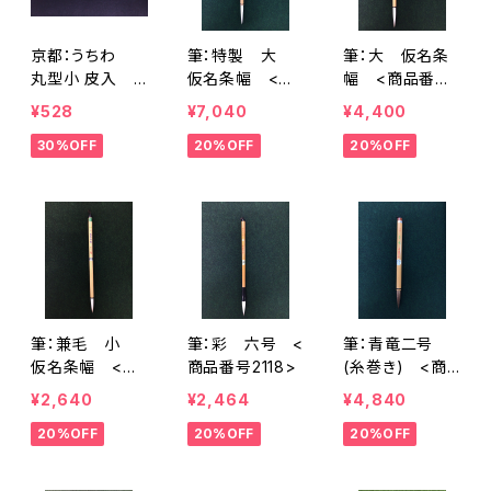
京都：うちわ
筆：特製 大
筆：大 仮名条
丸型小 皮入
仮名条幅 <商
幅 <商品番号
楮紙 竹柄
品番号2115>
2116>
¥528
¥7,040
¥4,400
<商品番号211
30%OFF
20%OFF
20%OFF
4>
筆：兼毛 小
筆：彩 六号 <
筆：青竜二号
仮名条幅 <商
商品番号2118>
(糸巻き) <商
品番号2117>
品番号2119>
¥2,640
¥2,464
¥4,840
20%OFF
20%OFF
20%OFF