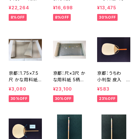
号2108>
品番号2109>
山」 限定品 1
¥22,264
¥16,698
¥13,475
冊5柄。5枚入
8%OFF
8%OFF
30%OFF
り <商品番号2
110>
京都：1.75×7.5
京都：尺×3尺 か
京都：うちわ
尺 かな用料紙
な用料紙 5柄5
小判型 皮入
本楮、流れ散雲
枚入 特別限定
楮紙 塗柄 <
¥3,080
¥23,100
¥583
ボカシ 金銀砂子
紙 <商品番号
商品番号2113>
30%OFF
30%OFF
23%OFF
振り <商品番
2112>
号2111>