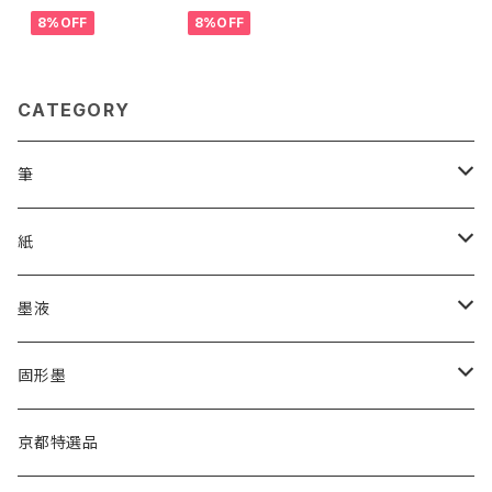
1931>
1941>
号2079>
8%OFF
8%OFF
CATEGORY
筆
漢字用
紙
高誠堂
かな用
漢字用
墨液
あかしや
高誠堂
半紙
かな用
漢字用
固形墨
松林堂
あかしや
半切
半紙
かな用
漢字用
京都特選品
一休園