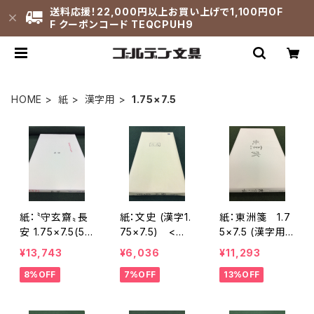
送料応援！22,000円以上お買い上げで1,100円OF
F クーポンコード TEQCPUH9
HOME
紙
漢字用
1.75×7.5
紙：〝守玄齋〟長
紙：文史 (漢字1.
紙：東洲箋 1.7
安 1.75×7.5(53
75×7.5) <商
5×7.5 (漢字用)
×227㎝) (漢字
品番号1650>
<商品番号16
¥13,743
¥6,036
¥11,293
向き) <商品番
87>
8%OFF
7%OFF
13%OFF
号1560>