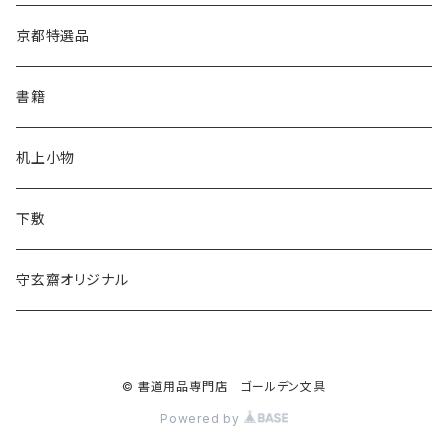
松林堂
あかしや
半切
半紙
かな用
漢字用
京都特選品
一休園
松林堂
全紙
半切
かな用
書籍
仿古堂
一休園
3x6
全紙
机上小物
長栄堂
仿古堂
2×6
3x6
下敷
菊壽堂
長栄堂
1.75×7.5
2×6
守玄齋オリジナル
唐筆
菊壽堂
1.75×7.5
© 書道用品専門店 ゴールデン文具
Powered by