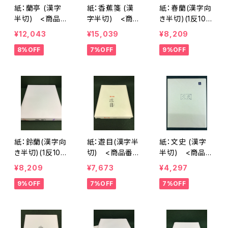
紙：蘭亭 (漢字
紙：香蕉箋 (漢
紙：春蘭(漢字向
半切) <商品番
字半切) <商品
き半切)(1反100
号1230>
番号1232>
枚入) <商品番
¥12,043
¥15,039
¥8,209
号1413>
8%OFF
7%OFF
9%OFF
紙：鈴蘭(漢字向
紙：遊目(漢字半
紙：文史 (漢字
き半切)(1反100
切) <商品番号
半切) <商品番
枚入) <商品番
1568>
号1648>
¥8,209
¥7,673
¥4,297
号1414>
9%OFF
7%OFF
7%OFF