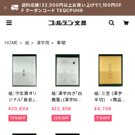
送料応援！22,000円以上お買い上げで1,100円OF
F クーポンコード TEQCPUH9
HOME
紙
漢字用
半切
紙：守玄齋オリ
紙：漢字向き「白
紙：三笠 (漢字
ジナル「長安」
鳳箋」(漢字向
半切) <商品番
(漢字向き) 半切
き) 半切2反セッ
号1219>
¥20,834
¥22,458
¥4,706
2反セット (1反1
ト (1反100枚×
11%OFF
12%OFF
7%OFF
00枚×2) <商
2) <商品番号1
品番号1197>
198>