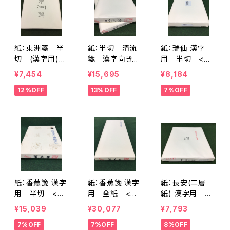
紙：東洲箋 半
紙：半切 清流
紙：瑞仙 漢字
切 (漢字用)
箋 漢字向き
用 半切 <商
<商品番号1686
(半切2反セット)
品番号1862>
¥7,454
¥15,695
¥8,184
>
<商品番号17
12%OFF
13%OFF
7%OFF
67>
紙：香蕉箋 漢字
紙：香蕉箋 漢字
紙：長安(二層
用 半切 <商
用 全紙 <商
紙) 漢字用 半
品番号1863>
品番号1864>
切 <商品番号1
¥15,039
¥30,077
¥7,793
872>
7%OFF
7%OFF
8%OFF