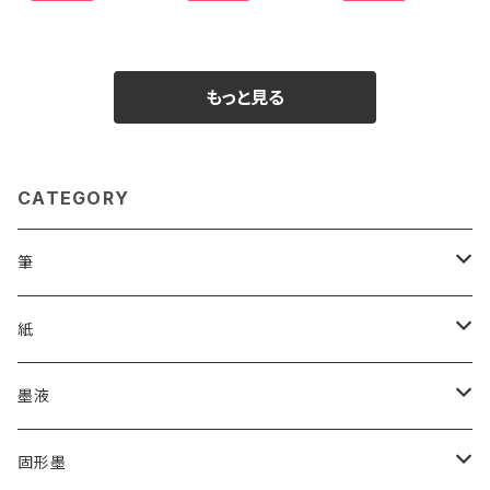
もっと見る
CATEGORY
筆
漢字用
紙
高誠堂
かな用
漢字用
墨液
あかしや
高誠堂
半紙
かな用
漢字用
固形墨