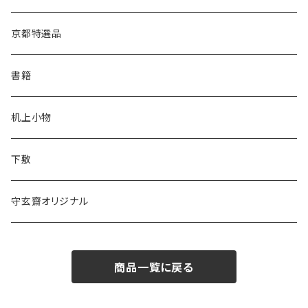
松林堂
あかしや
半切
半紙
かな用
漢字用
京都特選品
一休園
松林堂
全紙
半切
かな用
書籍
仿古堂
一休園
3x6
全紙
机上小物
長栄堂
仿古堂
2×6
3x6
下敷
菊壽堂
長栄堂
1.75×7.5
2×6
守玄齋オリジナル
唐筆
菊壽堂
1.75×7.5
商品一覧に戻る