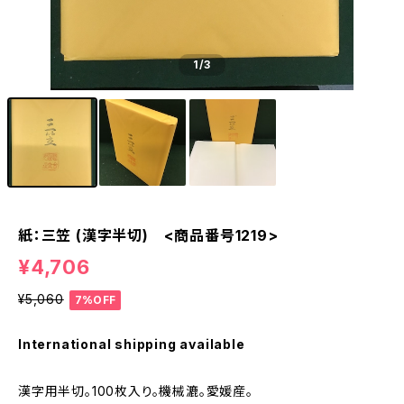
1
/3
紙：三笠 (漢字半切) <商品番号1219>
¥4,706
¥5,060
7%OFF
International shipping available
漢字用半切。100枚入り。機械漉。愛媛産。