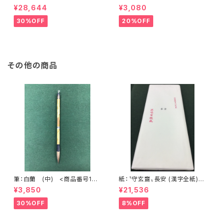
武” 2500×900mm (2尺×8尺
>
¥28,644
¥3,080
判) 紺３ミリ <商品番号136
8>
30%OFF
20%OFF
その他の商品
筆：白蘭 (中) <商品番号144
紙：〝守玄齋〟長安 (漢字全紙)
3>
<商品番号1577>
¥3,850
¥21,536
30%OFF
8%OFF