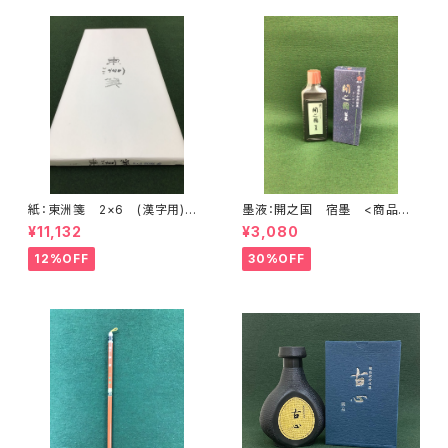
紙：東洲箋 2×6 (漢字用)
墨液：開之国 宿墨 <商品番
<商品番号1711>
号1900>
¥11,132
¥3,080
12%OFF
30%OFF