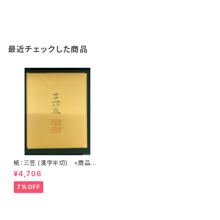
最近チェックした商品
紙：三笠 (漢字半切) <商品番
号1219>
¥4,706
7%OFF