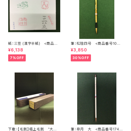
紙：三笠 (漢字半紙) <商品番
筆：松陰四号 <商品番号1072
号1202>
>
¥6,138
¥3,850
7%OFF
30%OFF
下敷：【毛氈】極上毛氈 ”大聖
筆：皐月 大 <商品番号1748