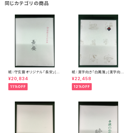
同じカテゴリの商品
紙：守玄齋オリジナル「長安」(漢
紙：漢字向き「白鳳箋」(漢字向
字向き) 半切2反セット (1反100
き) 半切2反セット (1反100枚×
¥20,834
¥22,458
枚×2) <商品番号1197>
2) <商品番号1198>
11%OFF
12%OFF