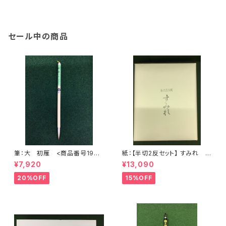
セール中の商品
筆：大 初雁 <商品番号1904
紙：【半切2反セット】 すみれ
>
(かな向き) (1反100枚×2) <商
¥7,920
¥13,090
品番号1200>
20%OFF
15%OFF