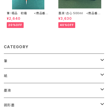
筆：極品 初霜 <商品番号
墨液：古心 500ml <商品番号
1503>
1108>
¥2,640
¥3,630
20%OFF
40%OFF
CATEGORY
筆
漢字用
紙
高誠堂
かな用
漢字用
墨液
あかしや
高誠堂
半紙
かな用
漢字用
固形墨