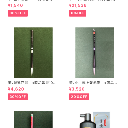
47>
<商品番号1577>
¥1,540
¥21,536
30%OFF
8%OFF
筆：淡遠四号 <商品番号1001
筆：小 極上兼毛筆 <商品番
>
号1721>
¥4,620
¥3,520
30%OFF
20%OFF