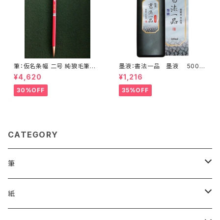
筆：仮名条幅 二号 純狼毛筆 <
墨液：書法一品 墨液 500?
商品番号1058>
墨運堂 <商品番号1181>
¥4,620
¥1,216
30%OFF
35%OFF
CATEGORY
筆
漢字用
紙