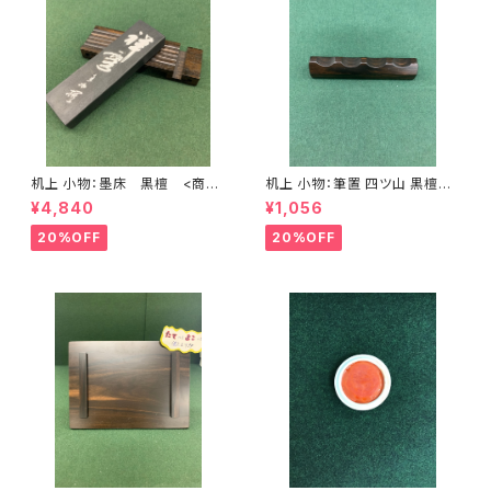
机上 小物：墨床 黒檀 <商品
机上 小物：筆置 四ツ山 黒檀
番号1390>
(8.5㎝) <商品番号1392>
¥4,840
¥1,056
20%OFF
20%OFF