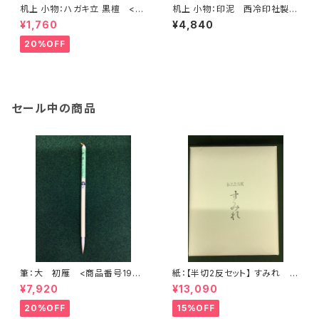
机上 小物：ハガキ立 黒檀 <商
机上 小物：印泥 西冷印社製
品番号1393>
「光明」 １両装 (30g) <商品
¥1,760
¥4,840
番号1394>
20%OFF
セール中の商品
筆：大 初雁 <商品番号1904
紙：【半切2反セット】 すみれ
>
(かな向き) (1反100枚×2) <商
¥7,920
¥13,090
品番号1200>
20%OFF
15%OFF