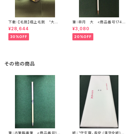
下敷：【毛氈】極上毛氈 ”大聖
筆：皐月 大 <商品番号1748
武” 2500×900mm (2尺×8尺
>
¥28,644
¥3,080
判) 紺３ミリ <商品番号136
8>
30%OFF
20%OFF
その他の商品
筆：古筆臨書筆 <商品番号17
紙：〝守玄齋〟長安 (漢字全紙)