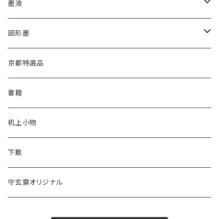
高誠堂
かな用
漢字用
墨液
あかしや
高誠堂
半紙
かな用
漢字用
固形墨
松林堂
あかしや
半切
半紙
かな用
漢字用
京都特選品
一休園
松林堂
全紙
半切
かな用
書籍
仿古堂
一休園
3x6
全紙
机上小物
長栄堂
仿古堂
2×6
3x6
下敷
菊壽堂
長栄堂
1.75×7.5
2×6
守玄齋オリジナル
唐筆
菊壽堂
1.75×7.5