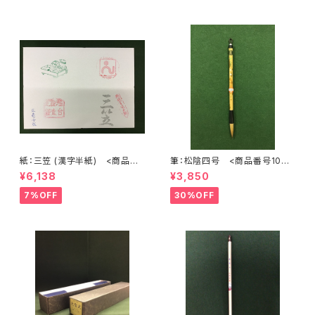
紙：三笠 (漢字半紙) <商品番
筆：松陰四号 <商品番号1072
号1202>
>
¥6,138
¥3,850
7%OFF
30%OFF