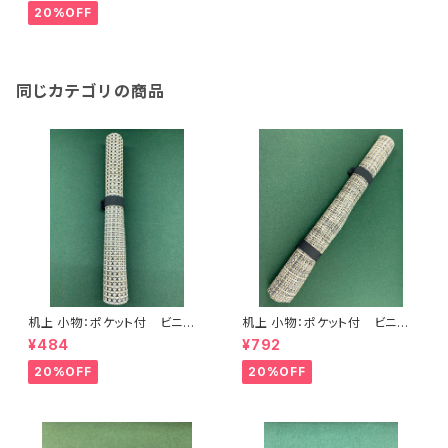
20%OFF
同じカテゴリの商品
机上 小物：ポケット付 ビニー
机上 小物：ポケット付 ビニー
ル筆巻(中) <商品番号1387>
ル筆巻(大) <商品番号1388>
¥484
¥792
20%OFF
20%OFF