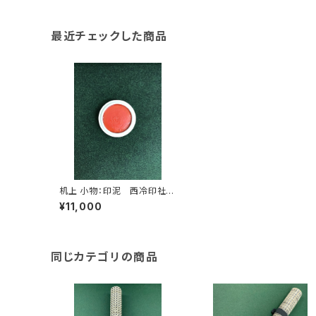
最近チェックした商品
机上 小物：印泥 西冷印社製
「箭鏃」 1両装 (30g) <商品
¥11,000
番号1398>
同じカテゴリの商品