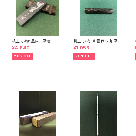
机上 小物：墨床 黒檀 <商
机上 小物：筆置 四ツ山 黒檀
品番号1390>
(8.5㎝) <商品番号1392>
¥4,840
¥1,056
20%OFF
20%OFF