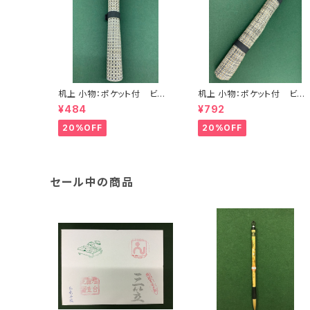
机上 小物：ポケット付 ビニ
机上 小物：ポケット付 ビニ
ール筆巻(中) <商品番号13
ール筆巻(大) <商品番号13
¥484
¥792
87>
88>
20%OFF
20%OFF
セール中の商品