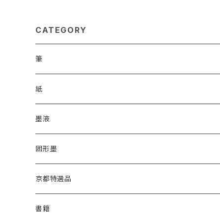
CATEGORY
筆
漢字用
紙
高誠堂
かな用
漢字用
墨液
あかしや
高誠堂
半紙
かな用
漢字用
固形墨
松林堂
あかしや
半切
半紙
かな用
漢字用
京都特選品
一休園
松林堂
全紙
半切
かな用
書籍