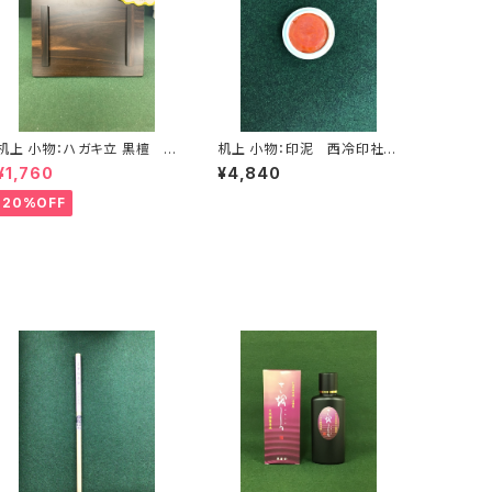
机上 小物：ハガキ立 黒檀 <
机上 小物：印泥 西冷印社製
商品番号1393>
「光明」 １両装 (30g) <商品
¥1,760
¥4,840
番号1394>
20%OFF