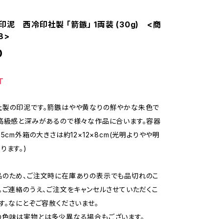
印泥 西冷印社製 「箭鏃」 1両装 (30g) <商
8>
0
T
社製の印泥です。箭鏃はやや黄なりの鮮やかな朱色で
高級感と深みがあるので様々な作品に合います。容器
5cm外箱の大きさは約12×12×8cm(光明よりやや明
ります。)
品のため、ご注文時に在庫ありの表示でも品切れのこ
。ご連絡のうえ、ご注文をキャンセルさせていただくこ
す。なにとぞご容赦くださいませ。
の色味は実物とは多少異なる場合もございます。