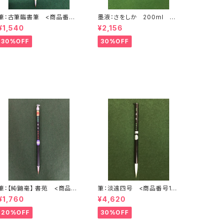
筆：古筆臨書筆 <商品番号1
墨液：さをしか 200ml <
747>
商品番号1625>
¥1,540
¥2,156
30%OFF
30%OFF
筆：【純鼬毫】 書苑 <商品番
筆：淡遠四号 <商品番号10
号2075>
01>
¥1,760
¥4,620
20%OFF
30%OFF