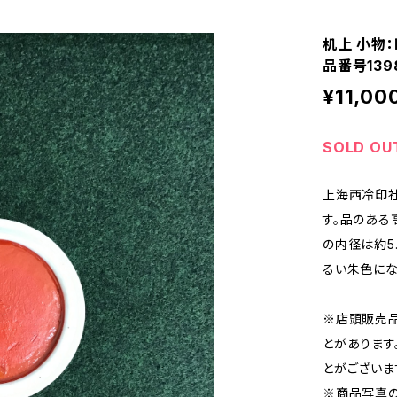
机上 小物：
品番号139
¥11,00
SOLD OU
上海西冷印
す。品のある
の内径は約5.
るい朱色にな
※店頭販売
とがあります
とがございま
※商品写真