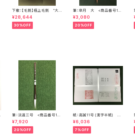
下敷：【毛氈】極上毛氈 ”大
筆：皐月 大 <商品番号174
聖武” 2500×900mm (2尺×
8>
¥28,644
¥3,080
8尺判) 紺３ミリ <商品番
号1368>
30%OFF
20%OFF
番
筆：淡遠三号 <商品番号10
紙：高誠11号 (漢字半紙) <
00>
商品番号1201>
¥7,920
¥6,036
20%OFF
7%OFF