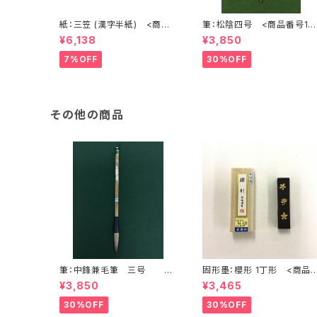
紙：三笠 (漢字半紙) <商品
筆：松陰四号 <商品番号10
番号1202>
72>
¥6,138
¥3,850
7%OFF
30%OFF
その他の商品
筆：中鋒兼毛筆 三号 <
固形墨：櫻形 1丁形 <商品
商品番号1099>
号1462>
¥3,850
¥3,465
30%OFF
30%OFF