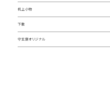
仿古堂
一休園
3x6
全紙
机上小物
長栄堂
仿古堂
2×6
3x6
下敷
菊壽堂
長栄堂
1.75×7.5
2×6
守玄齋オリジナル
唐筆
菊壽堂
1.75×7.5