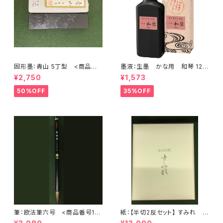
固形墨：青山 5丁型 <商品番
墨液：生墨 かな用 和琴 120
号1151>
ｇ 呉竹 <商品番号1177>
¥2,750
¥1,573
50%OFF
35%OFF
筆：欧法筆六号 <商品番号101
紙：【半切2反セット】 すみれ
0>
(かな向き) (1反100枚×2) <商