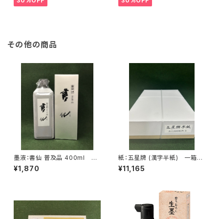
30%OFF
30%OFF
その他の商品
墨液：書仙 普及品 400ml <
紙：五星牌 (漢字半紙) 一箱10
商品番号1123>
00枚入 <商品番号1806>
¥1,870
¥11,165