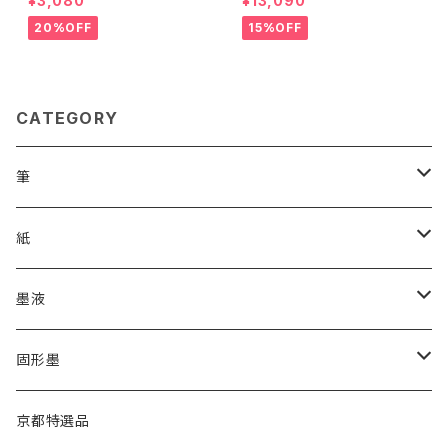
¥3,080
¥13,090
品番号1200>
20%OFF
15%OFF
CATEGORY
筆
漢字用
紙
高誠堂
かな用
漢字用
墨液
あかしや
高誠堂
半紙
かな用
漢字用
固形墨
松林堂
あかしや
半切
半紙
かな用
漢字用
京都特選品