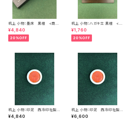
机上 小物：墨床 黒檀 <商品
机上 小物：ハガキ立 黒檀 <商
番号1390>
品番号1393>
¥4,840
¥1,760
20%OFF
20%OFF
机上 小物：印泥 西冷印社製
机上 小物：印泥 西冷印社製
「光明」 １両装 (30g) <商品
「光明」 2両装 (60g) <商品番
¥4,840
¥6,600
番号1394>
号1395>