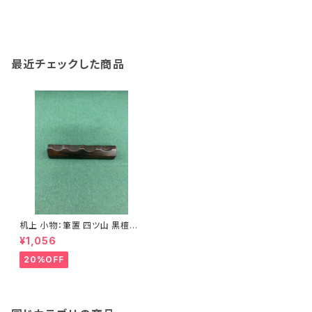
最近チェックした商品
机上 小物：筆置 四ツ山 黒檀
(8.5㎝) <商品番号1392>
¥1,056
20%OFF