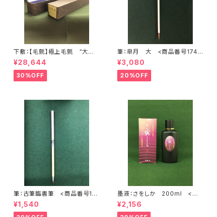
下敷：【毛氈】極上毛氈 ”大聖
筆：皐月 大 <商品番号1748
武” 2500×900mm (2尺×8尺
>
¥28,644
¥3,080
判) 紺３ミリ <商品番号136
8>
30%OFF
20%OFF
筆：古筆臨書筆 <商品番号17
墨液：さをしか 200ml <商
47>
品番号1625>
¥1,540
¥2,156