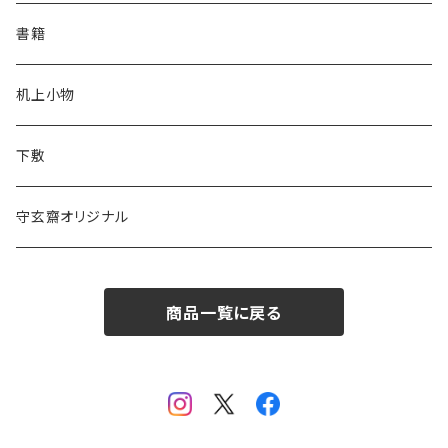
一休園
松林堂
全紙
半切
かな用
書籍
仿古堂
一休園
3x6
全紙
机上小物
長栄堂
仿古堂
2×6
3x6
下敷
菊壽堂
長栄堂
1.75×7.5
2×6
守玄齋オリジナル
唐筆
菊壽堂
1.75×7.5
商品一覧に戻る