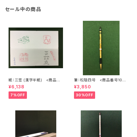
セール中の商品
紙：三笠 (漢字半紙) <商品番
筆：松陰四号 <商品番号1072
号1202>
>
¥6,138
¥3,850
7%OFF
30%OFF