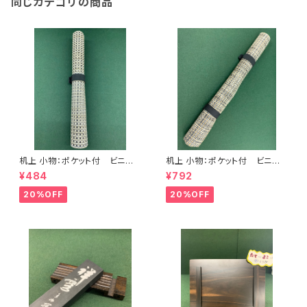
同じカテゴリの商品
机上 小物：ポケット付 ビニー
机上 小物：ポケット付 ビニー
ル筆巻(中) <商品番号1387>
ル筆巻(大) <商品番号1388>
¥484
¥792
20%OFF
20%OFF