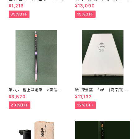
墨運堂 <商品番号1181>
(かな向き) (1反100枚×2) <商
¥1,216
¥13,090
品番号1200>
35%OFF
15%OFF
筆：小 極上兼毛筆 <商品番
紙：東洲箋 2×6 (漢字用)
号1721>
<商品番号1711>
¥3,520
¥11,132
20%OFF
12%OFF