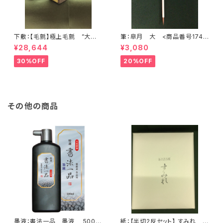
下敷：【毛氈】極上毛氈 ”大聖
筆：皐月 大 <商品番号1748
武” 2500×900mm (2尺×8尺
>
¥28,644
¥3,080
判) 紺３ミリ <商品番号136
8>
30%OFF
20%OFF
その他の商品
墨液：書法一品 墨液 500?
紙：【半切2反セット】 すみれ