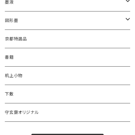
高誠堂
かな用
漢字用
墨液
あかしや
高誠堂
半紙
かな用
漢字用
固形墨
松林堂
あかしや
半切
半紙
かな用
漢字用
京都特選品
一休園
松林堂
全紙
半切
かな用
書籍
仿古堂
一休園
3x6
全紙
机上小物
長栄堂
仿古堂
2×6
3x6
下敷
菊壽堂
長栄堂
1.75×7.5
2×6
守玄齋オリジナル
唐筆
菊壽堂
1.75×7.5