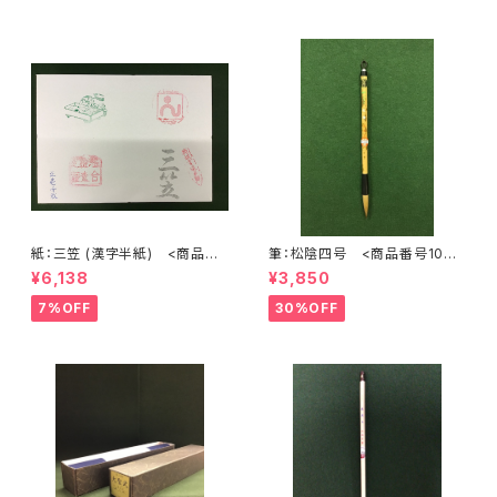
紙：三笠 (漢字半紙) <商品番
筆：松陰四号 <商品番号1072
号1202>
>
¥6,138
¥3,850
7%OFF
30%OFF