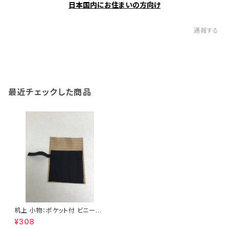
日本国内にお住まいの方向け
通報する
最近チェックした商品
机上 小物：ポケット付 ビニール
筆巻(小) 茶 <商品番号1519
¥308
>