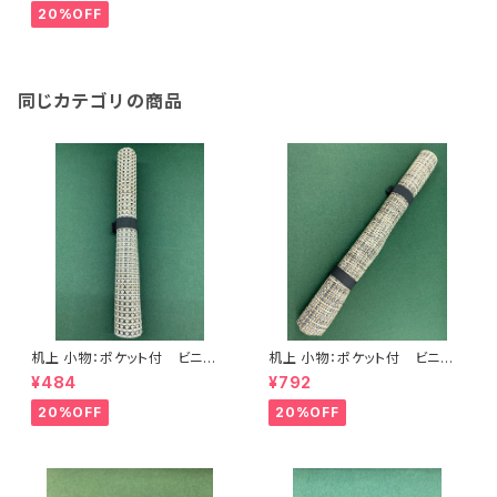
20%OFF
同じカテゴリの商品
机上 小物：ポケット付 ビニー
机上 小物：ポケット付 ビニー
ル筆巻(中) <商品番号1387>
ル筆巻(大) <商品番号1388>
¥484
¥792
20%OFF
20%OFF