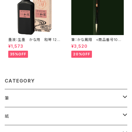
墨液：生墨 かな用 和琴 120
筆：かな鳳翔 <商品番号1075
ｇ 呉竹 <商品番号1177>
>
¥1,573
¥3,520
35%OFF
20%OFF
CATEGORY
筆
漢字用
紙