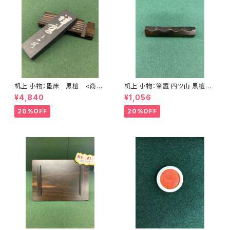
机上 小物：墨床 黒檀 <商品
机上 小物：筆置 四ツ山 黒檀
番号1390>
(8.5㎝) <商品番号1392>
¥4,840
¥1,056
20%OFF
20%OFF