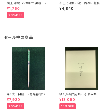
机上 小物：ハガキ立 黒檀 <商
机上 小物：印泥 西冷印社製
品番号1393>
「光明」 １両装 (30g) <商品
¥1,760
¥4,840
番号1394>
20%OFF
セール中の商品
筆：大 初雁 <商品番号1904
紙：【半切2反セット】 すみれ
>
(かな向き) (1反100枚×2) <商
¥7,920
¥13,090
品番号1200>
20%OFF
15%OFF