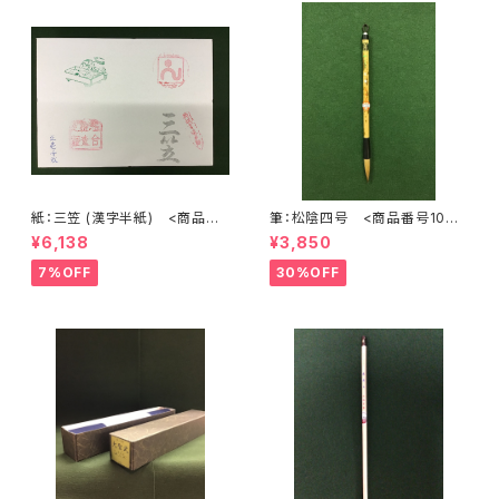
紙：三笠 (漢字半紙) <商品番
筆：松陰四号 <商品番号1072
号1202>
>
¥6,138
¥3,850
7%OFF
30%OFF