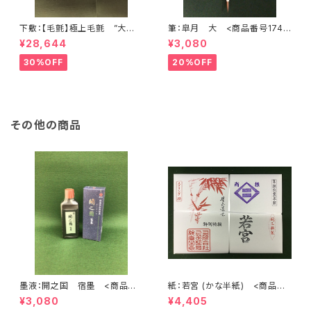
下敷：【毛氈】極上毛氈 ”大聖
筆：皐月 大 <商品番号1748
武” 2500×900mm (2尺×8尺
>
¥28,644
¥3,080
判) 紺３ミリ <商品番号136
8>
30%OFF
20%OFF
その他の商品
墨液：開之国 宿墨 <商品番
紙：若宮 (かな半紙) <商品番
号1900>
号1211>
¥3,080
¥4,405