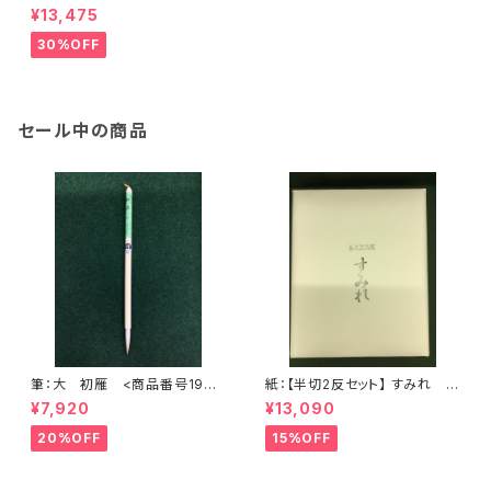
限定品 1冊5柄。5枚入り <商
¥13,475
品番号2110>
30%OFF
セール中の商品
筆：大 初雁 <商品番号1904
紙：【半切2反セット】 すみれ
>
(かな向き) (1反100枚×2) <商
¥7,920
¥13,090
品番号1200>
20%OFF
15%OFF