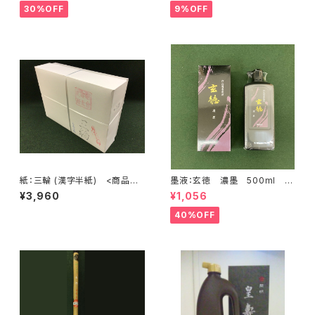
30%OFF
9%OFF
紙：三輪 (漢字半紙) <商品番
墨液：玄徳 濃墨 500ml <
号1631>
商品番号1615>
¥3,960
¥1,056
40%OFF