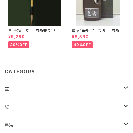
筆：松陰三号 <商品番号1071
墨液：皇寿 1? 開明 <商品番
>
号1180>
¥5,280
¥8,580
20%OFF
40%OFF
CATEGORY
筆
漢字用
紙
高誠堂
かな用
漢字用
墨液