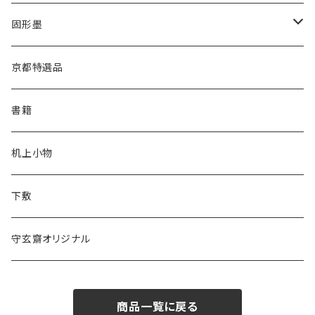
あかしや
高誠堂
半紙
かな用
漢字用
固形墨
松林堂
あかしや
半切
半紙
かな用
漢字用
京都特選品
一休園
松林堂
全紙
半切
かな用
書籍
仿古堂
一休園
3x6
全紙
机上小物
長栄堂
仿古堂
2×6
3x6
下敷
菊壽堂
長栄堂
1.75×7.5
2×6
守玄齋オリジナル
唐筆
菊壽堂
1.75×7.5
商品一覧に戻る