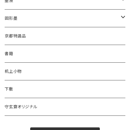
かな用
漢字用
墨液
あかしや
高誠堂
半紙
かな用
漢字用
固形墨
松林堂
あかしや
半切
半紙
かな用
漢字用
京都特選品
一休園
松林堂
全紙
半切
かな用
書籍
仿古堂
一休園
3x6
全紙
机上小物
長栄堂
仿古堂
2×6
3x6
下敷
菊壽堂
長栄堂
1.75×7.5
2×6
守玄齋オリジナル
唐筆
菊壽堂
1.75×7.5