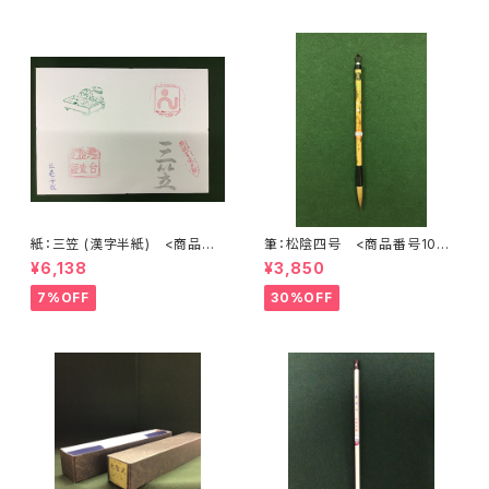
紙：三笠 (漢字半紙) <商品番
筆：松陰四号 <商品番号1072
号1202>
>
¥6,138
¥3,850
7%OFF
30%OFF