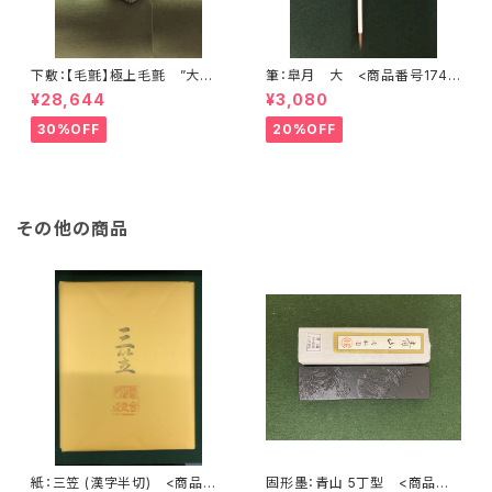
下敷：【毛氈】極上毛氈 ”大聖
筆：皐月 大 <商品番号1748
武” 2500×900mm (2尺×8尺
>
¥28,644
¥3,080
判) 紺３ミリ <商品番号136
8>
30%OFF
20%OFF
その他の商品
紙：三笠 (漢字半切) <商品番
固形墨：青山 5丁型 <商品番