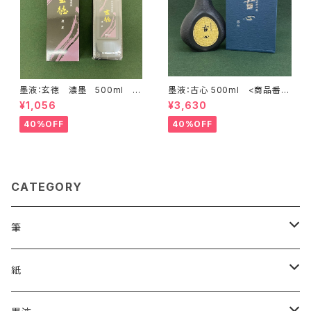
墨液：玄徳 濃墨 500ml <
墨液：古心 500ml <商品番号
商品番号1615>
1108>
¥1,056
¥3,630
40%OFF
40%OFF
CATEGORY
筆
漢字用
紙
高誠堂