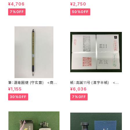
号1219>
号1151>
¥4,706
¥2,750
7%OFF
50%OFF
筆：選毫圓健 (守玄齋) <商品
紙：高誠11号 (漢字半紙) <商
番号1690>
品番号1201>
¥1,155
¥6,036
30%OFF
7%OFF