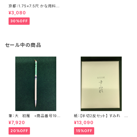
京都：1.75×7.5尺 かな用料紙
本楮、流れ散雲ボカシ 金銀砂子
¥3,080
振り <商品番号2111>
30%OFF
セール中の商品
筆：大 初雁 <商品番号1904
紙：【半切2反セット】 すみれ
>
(かな向き) (1反100枚×2) <商
¥7,920
¥13,090
品番号1200>
20%OFF
15%OFF