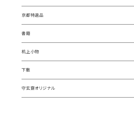
松林堂
あかしや
半切
半紙
かな用
漢字用
京都特選品
一休園
松林堂
全紙
半切
かな用
書籍
仿古堂
一休園
3x6
全紙
机上小物
長栄堂
仿古堂
2×6
3x6
下敷
菊壽堂
長栄堂
1.75×7.5
2×6
守玄齋オリジナル
唐筆
菊壽堂
1.75×7.5