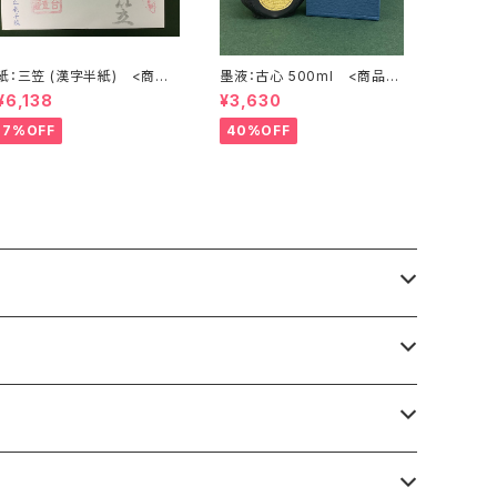
：三笠 (漢字半紙) <商品
墨液：古心 500ml <商品番
番号1202>
号1108>
¥6,138
¥3,630
7%OFF
40%OFF