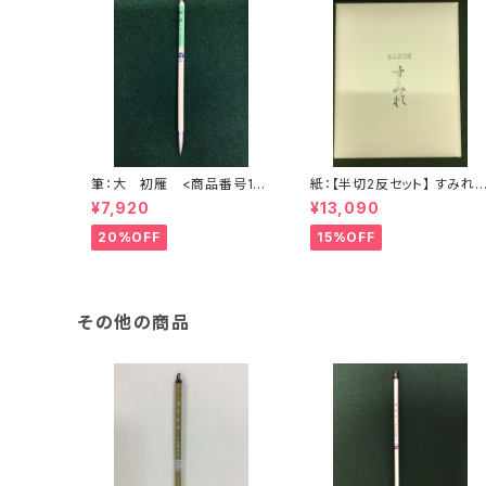
筆：大 初雁 <商品番号19
紙：【半切2反セット】 すみ
04>
(かな向き) (1反100枚×2) 
¥7,920
¥13,090
商品番号1200>
20%OFF
15%OFF
その他の商品