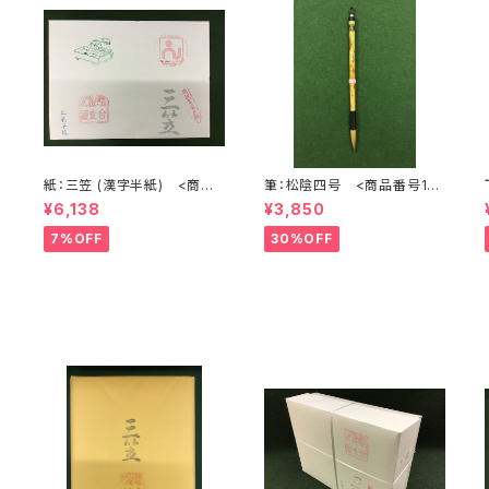
れ
紙：三笠 (漢字半紙) <商品
筆：松陰四号 <商品番号10
<
番号1202>
72>
聖武
¥6,138
¥3,850
7%OFF
30%OFF