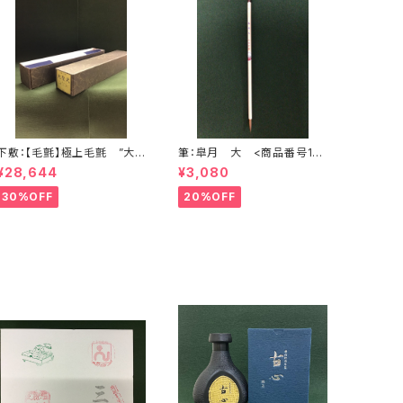
下敷：【毛氈】極上毛氈 ”大
筆：皐月 大 <商品番号174
” 2500×900mm (2尺×
8>
¥28,644
¥3,080
8尺判) 紺３ミリ <商品番
号1368>
30%OFF
20%OFF