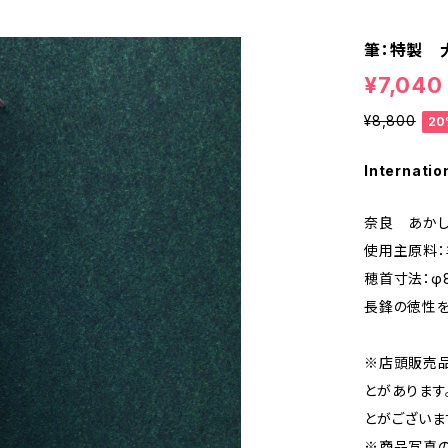
筆：特製 
¥7,040
¥8,800
20
Internatio
奈良 あか
使用主原料：
穂首寸法：φ8
長鋒の徳性
※店頭販売
とがあります
とがございま
※商品写真