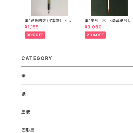
筆：選毫圓健 (守玄齋) <商
筆：皐月 大 <商品番号17
品番号1690>
8>
¥1,155
¥3,080
30%OFF
20%OFF
CATEGORY
筆
漢字用
紙
高誠堂
かな用
漢字用
墨液
あかしや
高誠堂
半紙
かな用
漢字用
固形墨