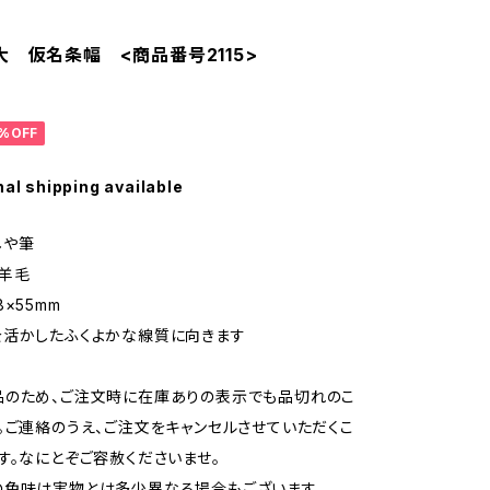
大 仮名条幅 <商品番号2115>
%OFF
nal shipping available
しや筆
羊毛
×55mm
を活かしたふくよかな線質に向きます
品のため、ご注文時に在庫ありの表示でも品切れのこ
。ご連絡のうえ、ご注文をキャンセルさせていただくこ
す。なにとぞご容赦くださいませ。
の色味は実物とは多少異なる場合もございます。