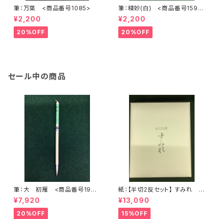
筆：万葉 <商品番号1085>
筆：精妙(白) <商品番号1598
>
¥2,200
¥2,200
20%OFF
20%OFF
セール中の商品
筆：大 初雁 <商品番号1904
紙：【半切2反セット】 すみれ
>
(かな向き) (1反100枚×2) <商
¥7,920
¥13,090
品番号1200>
20%OFF
15%OFF