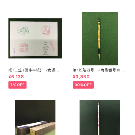
紙：三笠 (漢字半紙) <商品番
筆：松陰四号 <商品番号1072
号1202>
>
¥6,138
¥3,850
7%OFF
30%OFF