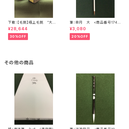
下敷：【毛氈】極上毛氈 ”大聖
筆：皐月 大 <商品番号1748
武” 2500×900mm (2尺×8尺
>
¥28,644
¥3,080
判) 紺３ミリ <商品番号136
8>
30%OFF
20%OFF
その他の商品