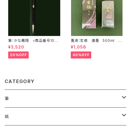
筆：かな鳳翔 <商品番号1075
墨液：玄徳 濃墨 500ml <
>
商品番号1615>
¥3,520
¥1,056
20%OFF
40%OFF
CATEGORY
筆
漢字用
紙