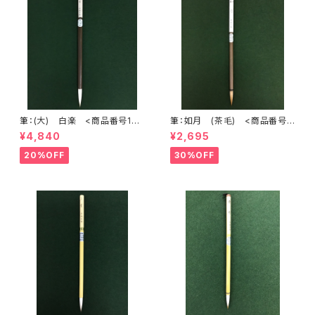
筆：(大) 白楽 <商品番号108
筆：如月 (茶毛) <商品番号1
3>
084>
¥4,840
¥2,695
20%OFF
30%OFF