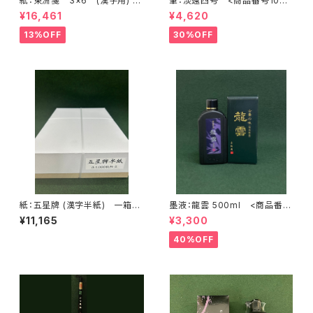
紙：東洲箋 3×6 (漢字用)
筆：淡遠四号 <商品番号1001
<商品番号1688>
>
¥16,461
¥4,620
13%OFF
30%OFF
紙：五星牌 (漢字半紙) 一箱10
墨液：龍雲 500ml <商品番号
00枚入 <商品番号1806>
1170>
¥11,165
¥3,300
40%OFF