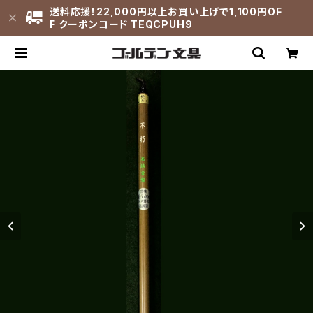
送料応援！22,000円以上お買い上げで1,100円OF
F クーポンコード TEQCPUH9