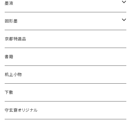
高誠堂
かな用
漢字用
墨液
あかしや
高誠堂
半紙
かな用
漢字用
固形墨
松林堂
あかしや
半切
半紙
かな用
漢字用
京都特選品
一休園
松林堂
全紙
半切
かな用
書籍
仿古堂
一休園
3x6
全紙
机上小物
長栄堂
仿古堂
2×6
3x6
下敷
菊壽堂
長栄堂
1.75×7.5
2×6
守玄齋オリジナル
唐筆
菊壽堂
1.75×7.5