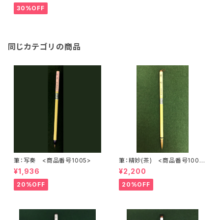
30%OFF
同じカテゴリの商品
筆：写奏 <商品番号1005>
筆：精妙(茶) <商品番号1007
>
¥1,936
¥2,200
20%OFF
20%OFF