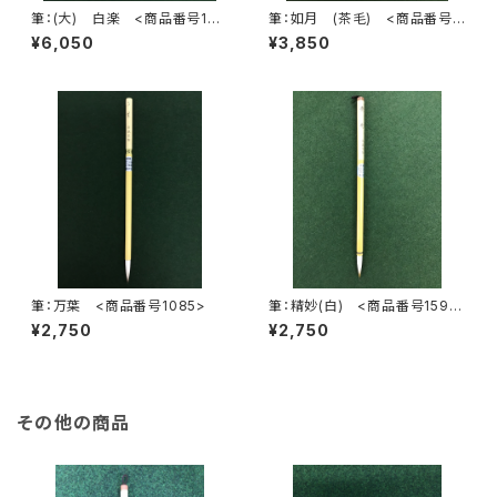
筆：(大) 白楽 <商品番号108
筆：如月 (茶毛) <商品番号1
3>
084>
¥6,050
¥3,850
筆：万葉 <商品番号1085>
筆：精妙(白) <商品番号1598
>
¥2,750
¥2,750
その他の商品