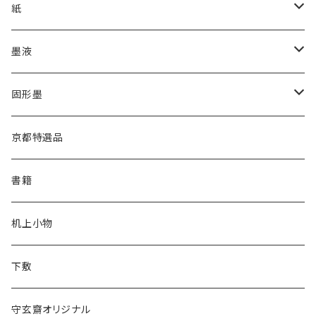
漢字用
紙
高誠堂
かな用
漢字用
墨液
あかしや
高誠堂
半紙
かな用
漢字用
固形墨
松林堂
あかしや
半切
半紙
かな用
漢字用
京都特選品
一休園
松林堂
全紙
半切
かな用
書籍
仿古堂
一休園
3x6
全紙
机上小物
長栄堂
仿古堂
2×6
3x6
下敷
菊壽堂
長栄堂
1.75×7.5
2×6
守玄齋オリジナル