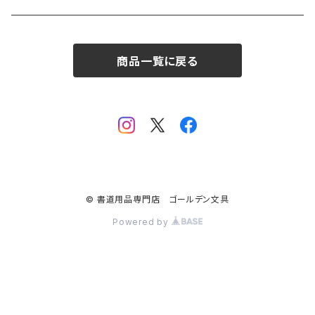
唐筆
菊壽堂
1.75×7.5
商品一覧に戻る
© 書道用品専門店 ゴールデン文具
Powered by