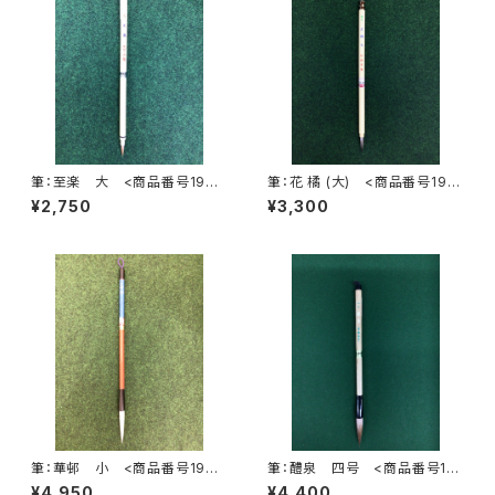
筆：至楽 大 <商品番号1996
筆：花 橘 (大) <商品番号190
>
5>
¥2,750
¥3,300
筆：華邨 小 <商品番号1998
筆：醴泉 四号 <商品番号19
>
51>
¥4,950
¥4,400