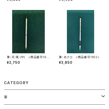
筆：花 橘 (中) <商品番号190
筆：あさひ <商品番号1952>
6>
¥2,750
¥3,850
CATEGORY
筆