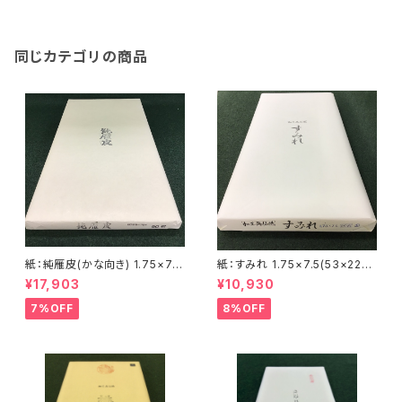
同じカテゴリの商品
紙：純雁皮(かな向き) 1.75×7.5
紙：すみれ 1.75×7.5(53×227
(約53×227㎝) 耳付きのため実
㎝) (かな向き) <商品番号157
¥17,903
¥10,930
寸より少々 長くなります <商
6>
品番号1566>
7%OFF
8%OFF