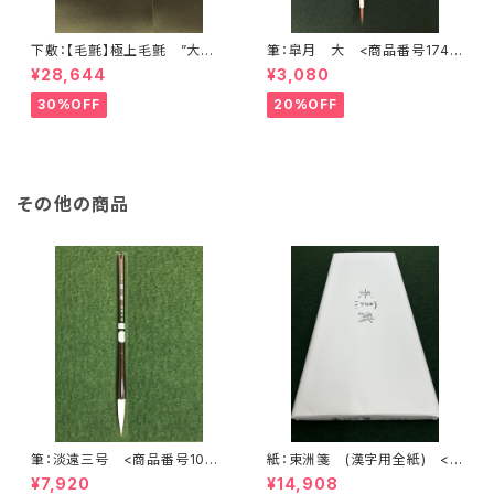
下敷：【毛氈】極上毛氈 ”大聖
筆：皐月 大 <商品番号1748
武” 2500×900mm (2尺×8尺
>
¥28,644
¥3,080
判) 紺３ミリ <商品番号136
8>
30%OFF
20%OFF
その他の商品
筆：淡遠三号 <商品番号1000
紙：東洲箋 (漢字用全紙) <
>
商品番号1929>
¥7,920
¥14,908