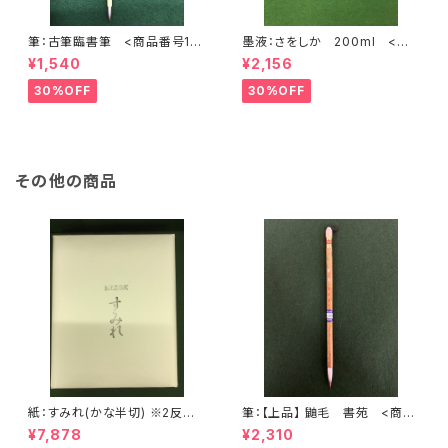
筆：古筆臨書筆 <商品番号17
墨液：さをしか 200ml <商
47>
品番号1625>
¥1,540
¥2,156
30%OFF
30%OFF
その他の商品
紙：すみれ(かな半切) ※2反お
筆：【上品】 鼬毛 書苑 <商品
買い上げの方は別売りセット品
番号2074>
¥7,878
¥2,310
がございます <商品番号1234