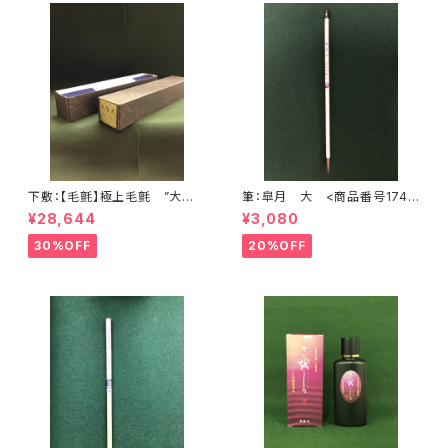
下敷：【毛氈】極上毛氈 ”大聖
筆：皐月 大 <商品番号1748
武” 2500×900mm (2尺×8尺
>
¥28,644
¥3,080
判) 紺３ミリ <商品番号136
8>
30%OFF
20%OFF