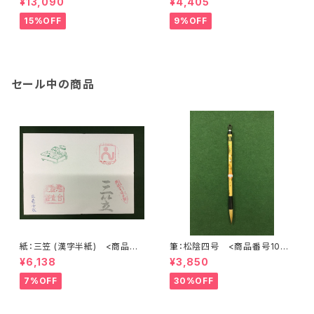
¥13,090
¥4,405
品番号1200>
15%OFF
9%OFF
セール中の商品
紙：三笠 (漢字半紙) <商品番
筆：松陰四号 <商品番号1072
号1202>
>
¥6,138
¥3,850
7%OFF
30%OFF