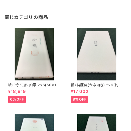
同じカテゴリの商品
紙：〝守玄齋〟如意 2×6(60×18
紙：純雁皮(かな向き) 2×6(約6
0㎝) (かな向き) <商品番号15
0×180㎝) 耳付きのため実寸よ
¥18,819
¥17,002
63>
り少々 長くなります <商品番
号1565>
6%OFF
8%OFF