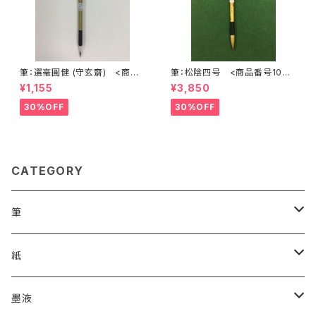
筆：選毫圓健 (守玄齋) <商品
筆：松陰四号 <商品番号1072
番号1690>
>
¥1,155
¥3,850
30%OFF
30%OFF
CATEGORY
筆
漢字用
紙
高誠堂
かな用
漢字用
墨液