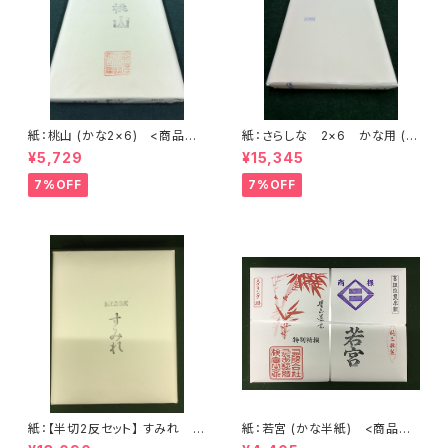
紙：桃山 (かな2×6) <商品番
紙：さらしな 2×6 かな用 (6
号1646>
0×180cm) 一反50枚入 <商
¥5,729
¥15,345
品番号1962>
7%OFF
7%OFF
紙：【半切2反セット】 すみれ
紙：若宮 (かな半紙) <商品番
(かな向き) (1反100枚×2) <商
号1211>