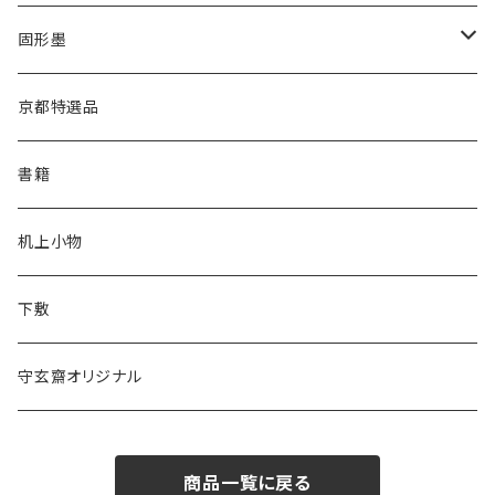
あかしや
高誠堂
半紙
かな用
漢字用
固形墨
松林堂
あかしや
半切
半紙
かな用
漢字用
京都特選品
一休園
松林堂
全紙
半切
かな用
書籍
仿古堂
一休園
3x6
全紙
机上小物
長栄堂
仿古堂
2×6
3x6
下敷
菊壽堂
長栄堂
1.75×7.5
2×6
守玄齋オリジナル
唐筆
菊壽堂
1.75×7.5
商品一覧に戻る