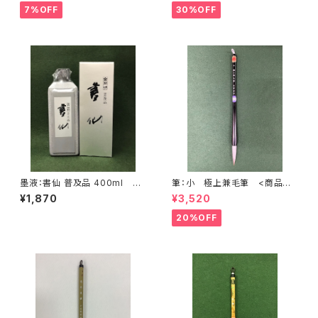
>
7%OFF
30%OFF
墨液：書仙 普及品 400ml <
筆：小 極上兼毛筆 <商品番
商品番号1123>
号1721>
¥1,870
¥3,520
20%OFF