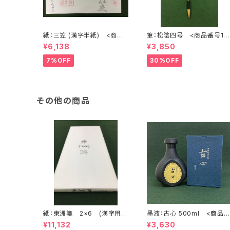
紙：三笠 (漢字半紙) <商品
筆：松陰四号 <商品番号10
番号1202>
72>
¥6,138
¥3,850
7%OFF
30%OFF
その他の商品
紙：東洲箋 2×6 (漢字用)
墨液：古心 500ml <商品
<商品番号1711>
号1108>
¥11,132
¥3,630