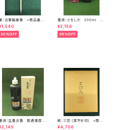
筆：古筆臨書筆 <商品番号1
墨液：さをしか 200ml <
747>
商品番号1625>
¥1,540
¥2,156
30%OFF
30%OFF
墨液：生墨古墨 普通濃度 2
紙：三笠 (漢字半切) <商品
50ｇ <商品番号1104>
番号1219>
¥2,145
¥4,706