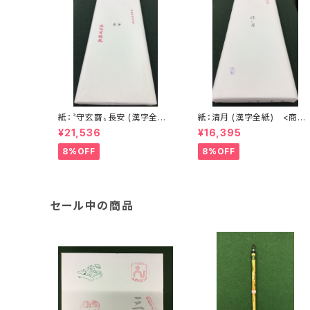
紙：〝守玄齋〟長安 (漢字全紙)
紙：清月 (漢字全紙) <商品
<商品番号1577>
番号1579>
¥21,536
¥16,395
8%OFF
8%OFF
セール中の商品