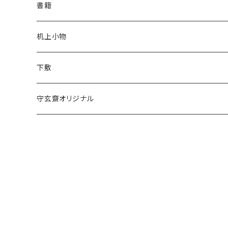
半切
かな用
書籍
仿古堂
一休園
3x6
全紙
机上小物
長栄堂
仿古堂
2×6
3x6
下敷
菊壽堂
長栄堂
1.75×7.5
2×6
守玄齋オリジナル
唐筆
菊壽堂
1.75×7.5