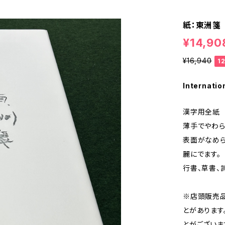
紙：東洲箋
¥14,90
¥16,940
1
Internatio
漢字用全紙 
薄手でやわら
表面がなめ
麗にでます。
行書、草書、
※店頭販売
とがあります
とがございま