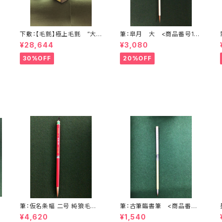
下敷：【毛氈】極上毛氈 ”大
筆：皐月 大 <商品番号174
聖武” 2500×900mm (2尺×
8>
¥28,644
¥3,080
8尺判) 紺３ミリ <商品番
号1368>
30%OFF
20%OFF
番
筆：仮名条幅 二号 純狼毛
筆：古筆臨書筆 <商品番号1
筆 <商品番号1058>
747>
¥4,620
¥1,540