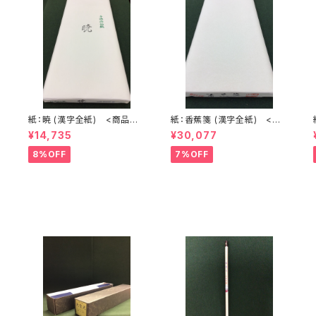
紙：暁 (漢字全紙) <商品番
紙：香蕉箋 (漢字全紙) <商
号1580>
品番号1581>
¥14,735
¥30,077
8%OFF
7%OFF