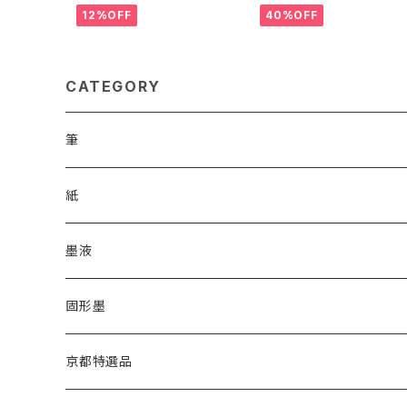
12%OFF
40%OFF
CATEGORY
筆
漢字用
紙
高誠堂
かな用
漢字用
墨液
あかしや
高誠堂
半紙
かな用
漢字用
固形墨
松林堂
あかしや
半切
半紙
かな用
漢字用
京都特選品
一休園
松林堂
全紙