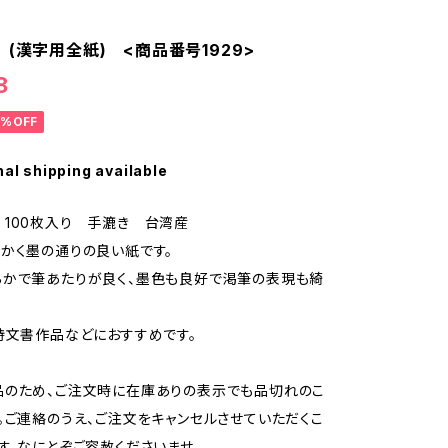
 (漢字用全紙) <商品番号1929>
8
2%OFF
nal shipping available
100枚入り 手漉き 台湾産
かく墨の通りの良い紙です。
らかで筆あたりが良く、墨色も良好で渇筆の表現も綺
詩文書作品などにおすすめです。
品のため、ご注文時に在庫ありの表示でも品切れのこ
。ご連絡のうえ、ご注文をキャンセルさせていただくこ
す。なにとぞご容赦くださいませ。